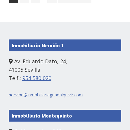
pages
to
omitted
Footer
Inmobiliaria Nervión 1
Av. Eduardo Dato, 24,
41005 Sevilla
Telf.:
954 580 020
nervion@inmobiliariaguadalquivir.com
Inmobiliaria Montequinto