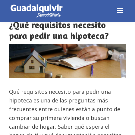
compra-venta
Skip
Skip
Skip
to
to
to
primary
main
footer
¿Qué requisitos necesito
navigation
content
para pedir una hipoteca?
Qué requisitos necesito para pedir una
hipoteca es una de las preguntas más
frecuentes entre quienes están a punto de
comprar su primera vivienda o buscan
cambiar de hogar. Saber qué espera el