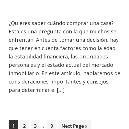
¿Quieres saber cuándo comprar una casa?
Esta es una pregunta con la que muchos se
enfrentan. Antes de tomar una decisión, hay
que tener en cuenta factores como la edad,
la estabilidad financiera, las prioridades
personales y el estado actual del mercado
inmobiliario. En este artículo, hablaremos de
consideraciones importantes y consejos
para determinar el […]
Interim
…
Page
Page
Page
Page
Go
1
2
3
9
Next Page »