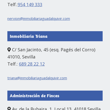
Telf.:
954 149 333
nervion@inmobiliariaguadalquivir.com
Inmobiliaria Triana
C/ San Jacinto, 45 (esq. Pagés del Corro)
41010, Sevilla
Telf.:
689 28 22 12
triana@inmobiliariaguadalquivir.com
Administración de Fincas
Av. de la Buhaira, 1, Local 13, 41018 Sevilla