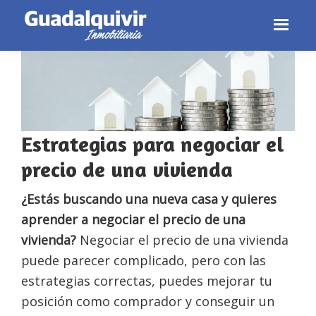
Skip
Skip
Skip
to
to
to
primary
main
footer
navigation
content
Estrategias para negociar el
precio de una vivienda
¿Estás buscando una nueva casa y quieres
aprender a negociar el precio de una
vivienda?
Negociar el precio de una vivienda
puede parecer complicado, pero con las
estrategias correctas, puedes mejorar tu
posición como comprador y conseguir un