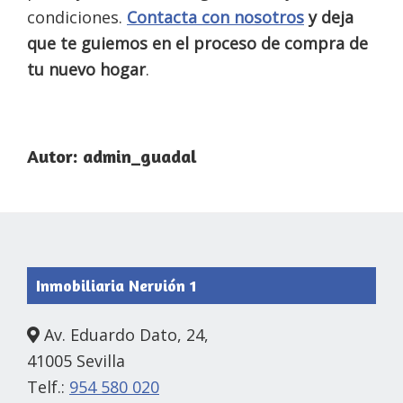
condiciones.
Contacta con nosotros
y deja
que te guiemos en el proceso de compra de
tu nuevo hogar
.
Autor:
admin_guadal
Footer
Inmobiliaria Nervión 1
Av. Eduardo Dato, 24,
41005 Sevilla
Telf.:
954 580 020