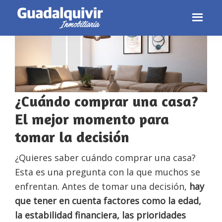
Skip
Skip
Skip
to
to
to
primary
main
footer
navigation
content
¿Cuándo comprar una casa?
El mejor momento para
tomar la decisión
¿Quieres saber cuándo comprar una casa?
Esta es una pregunta con la que muchos se
enfrentan. Antes de tomar una decisión,
hay
que tener en cuenta factores como la edad,
la estabilidad financiera, las prioridades