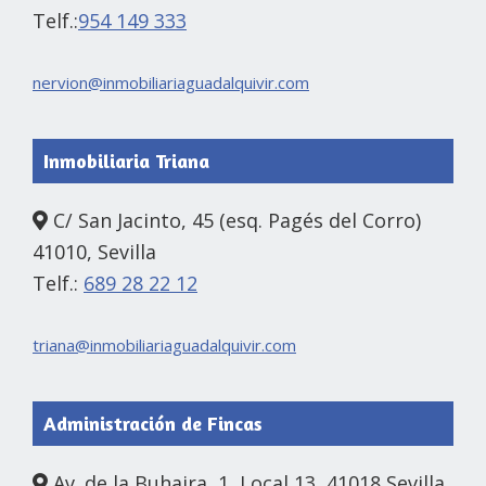
Telf.:
954 149 333
nervion@inmobiliariaguadalquivir.com
Inmobiliaria Triana
C/ San Jacinto, 45 (esq. Pagés del Corro)
41010, Sevilla
Telf.:
689 28 22 12
triana@inmobiliariaguadalquivir.com
Administración de Fincas
Av. de la Buhaira, 1, Local 13, 41018 Sevilla