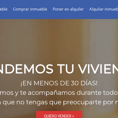
eble
Comprar inmueble
Poner en alquiler
Alquilar inmueb
CERRADO POR VACACIONES,
DEL 1 AL 15 DE AGOSTO
ONFIANZA, LO PR
TU INMOBILIARIA EN SEVILLA