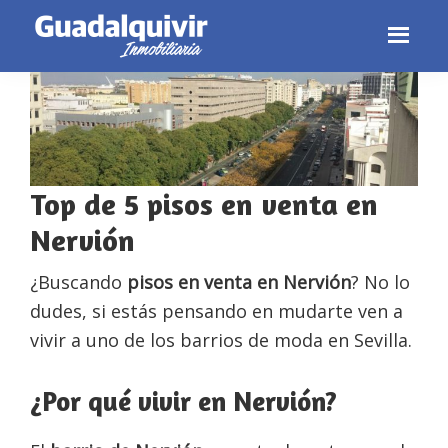
Skip
Skip
Skip
Skip
to
to
to
to
primary
main
primary
footer
navigation
content
sidebar
Top de 5 pisos en venta en
Nervión
¿Buscando
pisos en venta en Nervión
? No lo
dudes, si estás pensando en mudarte ven a
vivir a uno de los barrios de moda en Sevilla.
¿Por qué vivir en Nervión?