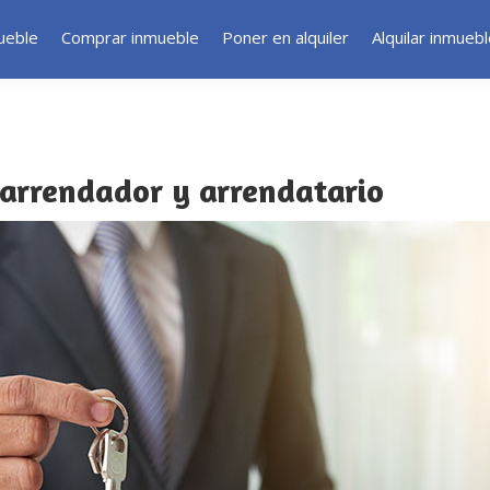
ueble
Comprar inmueble
Poner en alquiler
Alquilar inmueb
 arrendador y arrendatario