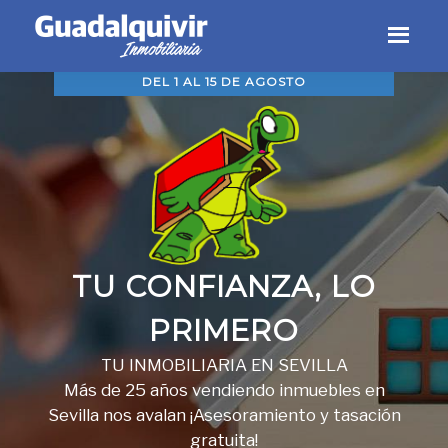
Skip
Skip
Skip
to
to
to
CERRADO POR VACACIONES,
primary
main
footer
DEL 1 AL 15 DE AGOSTO
navigation
content
TU CONFIANZA, LO
PRIMERO
TU INMOBILIARIA EN SEVILLA
Más de 25 años vendiendo inmuebles en
Sevilla nos avalan ¡Asesoramiento y tasación
gratuita!