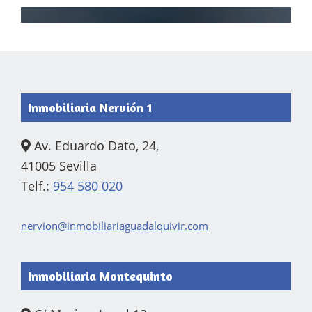
Footer
Inmobiliaria Nervión 1
Av. Eduardo Dato, 24,
41005 Sevilla
Telf.:
954 580 020
nervion@inmobiliariaguadalquivir.com
Inmobiliaria Montequinto