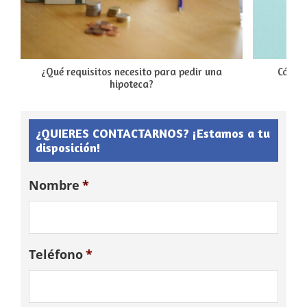
¿Qué requisitos necesito para pedir una
Cómo 
hipoteca?
¿QUIERES CONTACTARNOS? ¡Estamos a tu
disposición!
Nombre
*
Teléfono
*