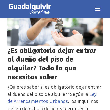
Skip
Skip
Skip
to
to
to
primary
main
footer
navigation
content
¿Es obligatorio dejar entrar
al dueño del piso de
alquiler? Todo lo que
necesitas saber
¿Quieres saber si es obligatorio dejar entrar
al dueño del piso de alquiler? Según la
Ley
de Arrendamientos Urbanos
, los inquilinos
tienen derecho a decidir si permiten al