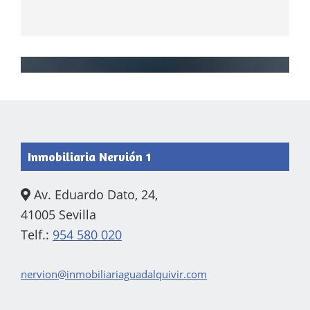
Footer
Inmobiliaria Nervión 1
Av. Eduardo Dato, 24,
41005 Sevilla
Telf.:
954 580 020
nervion@inmobiliariaguadalquivir.com