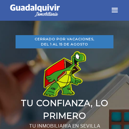
Skip
Skip
Skip
to
to
to
CERRADO POR VACACIONES,
primary
main
footer
DEL 1 AL 15 DE AGOSTO
navigation
content
TU CONFIANZA, LO
PRIMERO
TU INMOBILIARIA EN SEVILLA