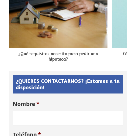
¿Qué requisitos necesito para pedir una
Cómo 
hipoteca?
¿QUIERES CONTACTARNOS? ¡Estamos a tu
disposición!
Nombre
*
Teléfono
*