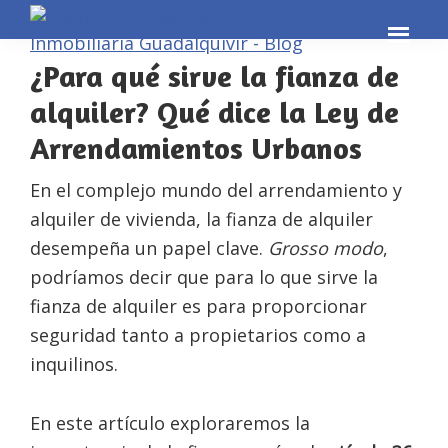
Skip
Skip
Skip
to
to
to
¿Para qué sirve la fianza de
primary
main
footer
navigation
content
alquiler? Qué dice la Ley de
Arrendamientos Urbanos
En el complejo mundo del arrendamiento y
alquiler de vivienda, la fianza de alquiler
desempeña un papel clave.
Grosso modo
,
podríamos decir que para lo que sirve la
fianza de alquiler es para proporcionar
seguridad tanto a propietarios como a
inquilinos.
En este artículo exploraremos la