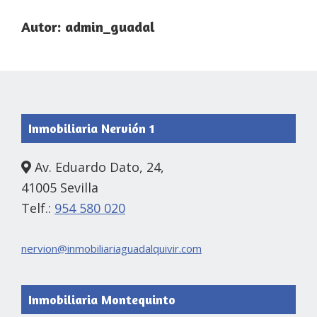
Autor:
admin_guadal
Footer
Inmobiliaria Nervión 1
Av. Eduardo Dato, 24,
41005 Sevilla
Telf.:
954 580 020
nervion@inmobiliariaguadalquivir.com
Inmobiliaria Montequinto