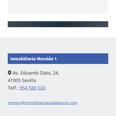
Footer
Inmobiliaria Nervión 1
Av. Eduardo Dato, 24,
41005 Sevilla
Telf.:
954 580 020
nervion@inmobiliariaguadalquivir.com