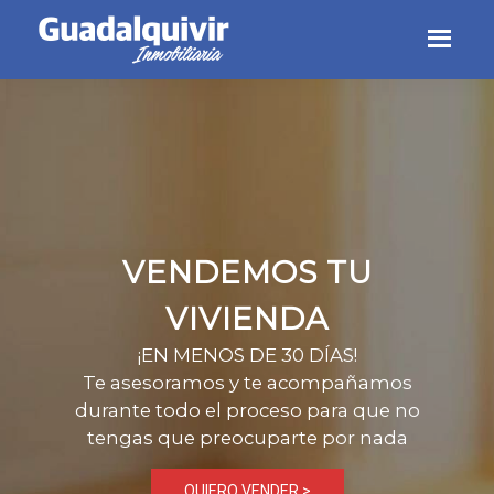
Skip
Skip
Skip
to
to
to
primary
main
footer
navigation
content
VENDEMOS TU
VIVIENDA
¡EN MENOS DE 30 DÍAS!
Te asesoramos y te acompañamos
durante todo el proceso para que no
tengas que preocuparte por nada
QUIERO VENDER >