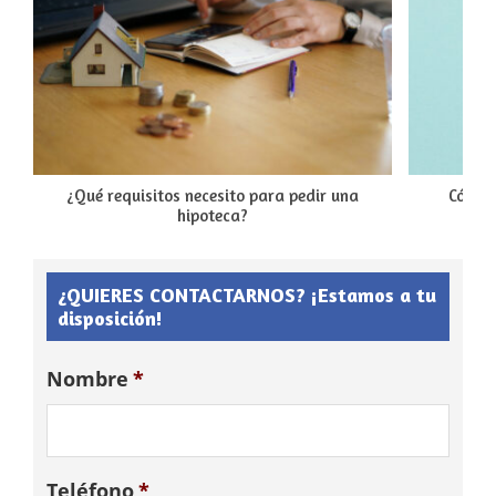
¿Qué requisitos necesito para pedir una
Cómo 
hipoteca?
¿QUIERES CONTACTARNOS? ¡Estamos a tu
disposición!
Nombre
*
Teléfono
*