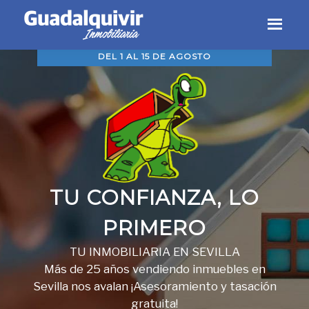
Skip
Skip
Skip
to
to
to
CERRADO POR VACACIONES,
primary
main
footer
DEL 1 AL 15 DE AGOSTO
navigation
content
TU CONFIANZA, LO
PRIMERO
TU INMOBILIARIA EN SEVILLA
Más de 25 años vendiendo inmuebles en
Sevilla nos avalan ¡Asesoramiento y tasación
gratuita!