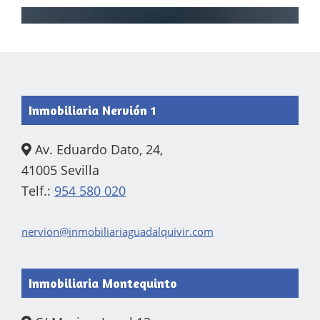
Footer
Inmobiliaria Nervión 1
Av. Eduardo Dato, 24,
41005 Sevilla
Telf.:
954 580 020
nervion@inmobiliariaguadalquivir.com
Inmobiliaria Montequinto