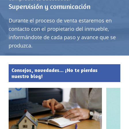
Supervisión y comunicación
Durante el proceso de venta estaremos en
contacto con el propietario del inmueble,
informándote de cada paso y avance que se
produzca.
Consejos, novedades... ¡No te pierdas
nuestro blog!