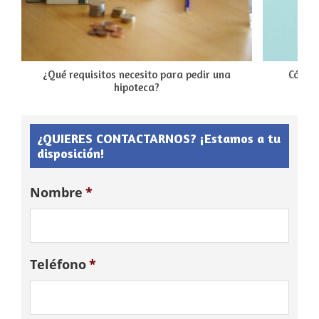
¿Qué requisitos necesito para pedir una
Cómo 
hipoteca?
¿QUIERES CONTACTARNOS? ¡Estamos a tu
disposición!
Nombre
*
Teléfono
*