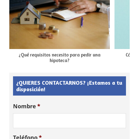
¿Qué requisitos necesito para pedir una
Cómo 
hipoteca?
¿QUIERES CONTACTARNOS? ¡Estamos a tu
disposición!
Nombre
*
Teléfono
*