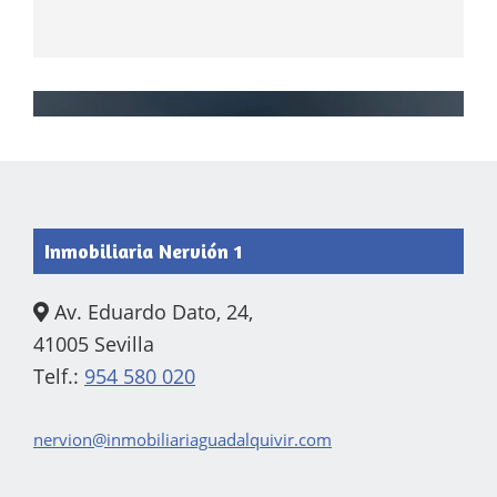
Footer
Inmobiliaria Nervión 1
Av. Eduardo Dato, 24,
41005 Sevilla
Telf.:
954 580 020
nervion@inmobiliariaguadalquivir.com