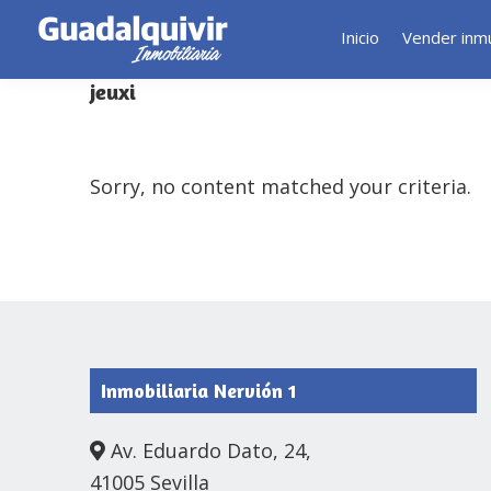
Inicio
Vender inm
jeuxi
Skip
Skip
Skip
to
to
to
primary
main
footer
Sorry, no content matched your criteria.
navigation
content
Footer
Inmobiliaria Nervión 1
Av. Eduardo Dato, 24,
41005 Sevilla