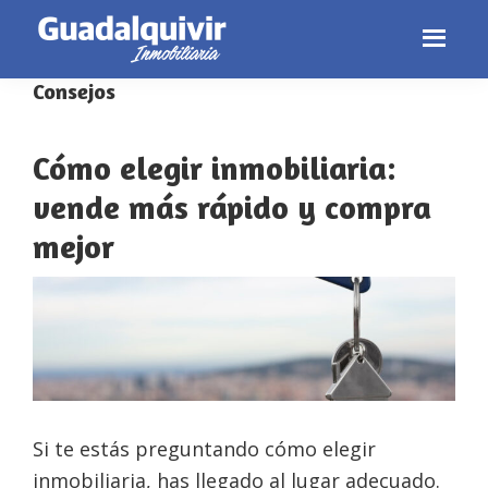
Consejos
Skip
Skip
Skip
to
to
to
primary
main
footer
Cómo elegir inmobiliaria:
navigation
content
vende más rápido y compra
mejor
Si te estás preguntando cómo elegir
inmobiliaria, has llegado al lugar adecuado.