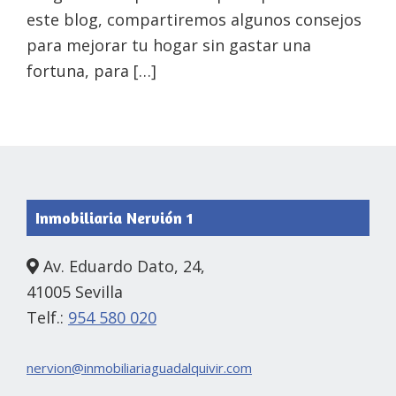
este blog, compartiremos algunos consejos
para mejorar tu hogar sin gastar una
fortuna, para […]
Footer
Inmobiliaria Nervión 1
Av. Eduardo Dato, 24,
41005 Sevilla
Telf.:
954 580 020
nervion@inmobiliariaguadalquivir.com