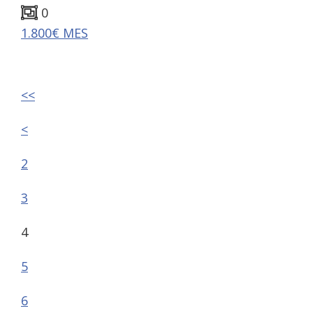
0
1.800€ MES
<<
<
2
3
4
5
6