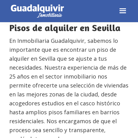
Pisos de alquiler en Sevilla
Skip
Skip
Skip
to
to
to
En Inmobiliaria Guadalquivir, sabemos lo
primary
main
footer
importante que es encontrar un piso de
navigation
content
alquiler en Sevilla que se ajuste a tus
necesidades. Nuestra experiencia de más de
25 años en el sector inmobiliario nos
permite ofrecerte una selección de viviendas
en las mejores zonas de la ciudad, desde
acogedores estudios en el casco histórico
hasta amplios pisos familiares en barrios
residenciales. Nos encargamos de que el
proceso sea sencillo y transparente,